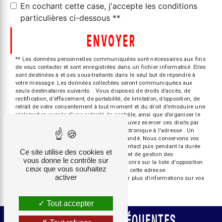
En cochant cette case, j'accepte les conditions
particulières ci-dessous **
ENVOYER
** Les données personnelles communiquées sont nécessaires aux fins
de vous contacter et sont enregistrées dans un fichier informatisé. Elles
sont destinées à et ses sous-traitants dans le seul but de répondre à
votre message. Les données collectées seront communiquées aux
seuls destinataires suivants: . Vous disposez de droits d’accès, de
rectification, d’effacement, de portabilité, de limitation, d’opposition, de
retrait de votre consentement à tout moment et du droit d’introduire une
réclamation auprès d’une autorité de contrôle, ainsi que d’organiser le
sort de vos données post-mortem. Vous pouvez exercer ces droits par
voie postale à l'adresse ou par courrier électronique à l'adresse . Un
justificatif d'identité pourra vous être demandé. Nous conservons vos
données pendant la période de prise de contact puis pendant la durée
Ce site utilise des cookies et
de prescription légale aux fins probatoires et de gestion des
vous donne le contrôle sur
contentieux. Vous avez le droit de vous inscrire sur la liste d'opposition
ceux que vous souhaitez
au démarchage téléphonique, disponible à cette adresse:
activer
Bloctel.gouv.fr
. Consultez le site cnil.fr pour plus d’informations sur vos
droits.
Tout accepter
RECHERCHES FRÉQUENTES