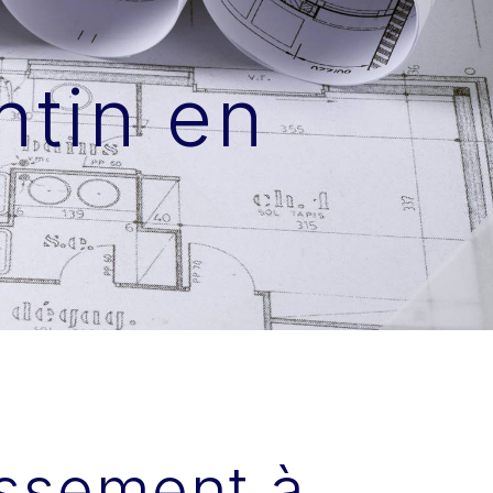
ntin en
assement à