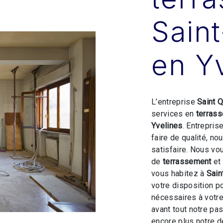
Sain
en Y
L’entreprise
Saint 
services en
terras
Yvelines
. Entrepris
faire de qualité, n
satisfaire. Nous vo
de
terrassement
et
vous habitez à
Sain
votre disposition p
nécessaires à votre
avant tout notre pa
encore plus notre d