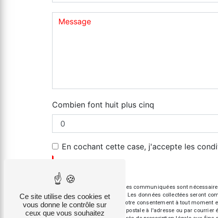
Combien font huit plus cinq
En cochant cette case, j'accepte les condi
** Les données personnelles communiquées sont nécessaires aux
répondre à votre message. Les données collectées seront commun
Ce site utilise des cookies et
d’opposition, de retrait de votre consentement à tout moment e
vous donne le contrôle sur
exercer ces droits par voie postale à l'adresse ou par courrie
ceux que vous souhaitez