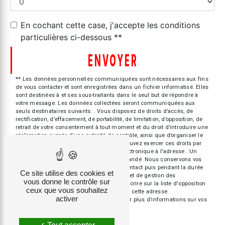
En cochant cette case, j'accepte les conditions
particulières ci-dessous **
ENVOYER
** Les données personnelles communiquées sont nécessaires aux fins
de vous contacter et sont enregistrées dans un fichier informatisé. Elles
sont destinées à et ses sous-traitants dans le seul but de répondre à
votre message. Les données collectées seront communiquées aux
seuls destinataires suivants: . Vous disposez de droits d’accès, de
rectification, d’effacement, de portabilité, de limitation, d’opposition, de
retrait de votre consentement à tout moment et du droit d’introduire une
réclamation auprès d’une autorité de contrôle, ainsi que d’organiser le
sort de vos données post-mortem. Vous pouvez exercer ces droits par
voie postale à l'adresse ou par courrier électronique à l'adresse . Un
justificatif d'identité pourra vous être demandé. Nous conservons vos
données pendant la période de prise de contact puis pendant la durée
Ce site utilise des cookies et
de prescription légale aux fins probatoires et de gestion des
vous donne le contrôle sur
contentieux. Vous avez le droit de vous inscrire sur la liste d'opposition
ceux que vous souhaitez
au démarchage téléphonique, disponible à cette adresse:
activer
Bloctel.gouv.fr
. Consultez le site cnil.fr pour plus d’informations sur vos
droits.